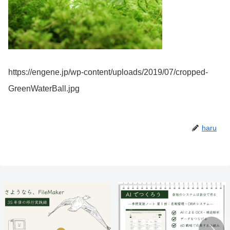
https://engene.jp/wp-content/uploads/2019/07/cropped-
GreenWaterBall.jpg
haru