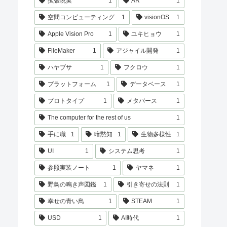
拡張現実
1
AR
1
空間コンピューティング
1
visionOS
1
Apple Vision Pro
1
ユキヒョウ
1
FileMaker
1
アジャイル開発
1
ハヤブサ
1
フクロウ
1
プラットフォーム
1
データベース
1
プロトタイプ
1
メタバース
1
The computer for the rest of us
1
手に職
1
暗黙知
1
生物多様性
1
UI
1
システム思考
1
参照実装ノート
1
ヤマネ
1
野鳥の鳴き声図鑑
1
引き寄せの法則
1
幸せの青い鳥
1
STEAM
1
USD
1
AI時代
1