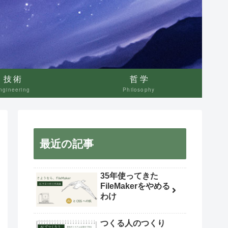
技術
哲学
ngineering
Philosophy
最近の記事
35年使ってきた
FileMakerをやめる
わけ
つくる人のつくり