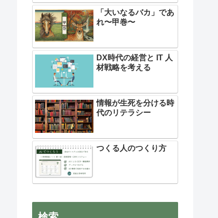
「大いなるバカ」であ
れ〜甲巻〜
DX時代の経営と IT 人
材戦略を考える
情報が生死を分ける時
代のリテラシー
つくる人のつくり方
検索