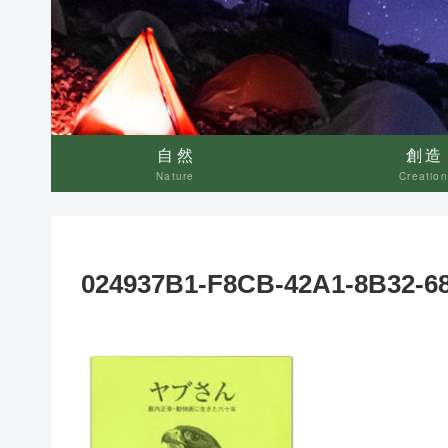
自然
創造
Nature
Creation
024937B1-F8CB-42A1-8B32-6