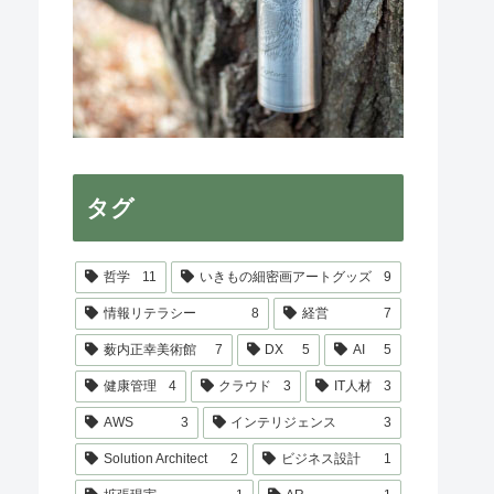
タグ
哲学
11
いきもの細密画アートグッズ
9
情報リテラシー
8
経営
7
薮内正幸美術館
7
DX
5
AI
5
健康管理
4
クラウド
3
IT人材
3
AWS
3
インテリジェンス
3
Solution Architect
2
ビジネス設計
1