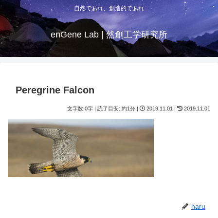
自然であれ、創造的であれ
enGene Lab | 然創工学研究所
Peregrine Falcon
文字数:0字 | 読了目安: 約1分 |
2019.11.01 |
2019.11.01
haru