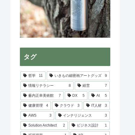
タグ
哲学
11
いきもの細密画アートグッズ
9
情報リテラシー
8
経営
7
薮内正幸美術館
7
DX
5
AI
5
健康管理
4
クラウド
3
IT人材
3
AWS
3
インテリジェンス
3
Solution Architect
2
ビジネス設計
1