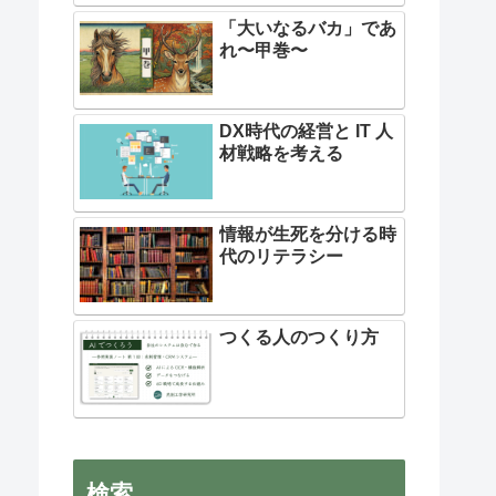
「大いなるバカ」であ
れ〜甲巻〜
DX時代の経営と IT 人
材戦略を考える
情報が生死を分ける時
代のリテラシー
つくる人のつくり方
検索