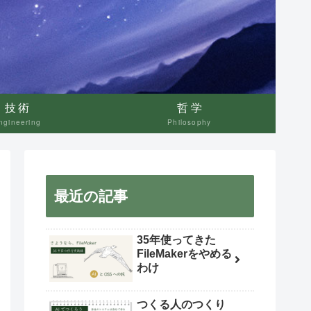
技術
哲学
ngineering
Philosophy
最近の記事
35年使ってきた
FileMakerをやめる
わけ
つくる人のつくり