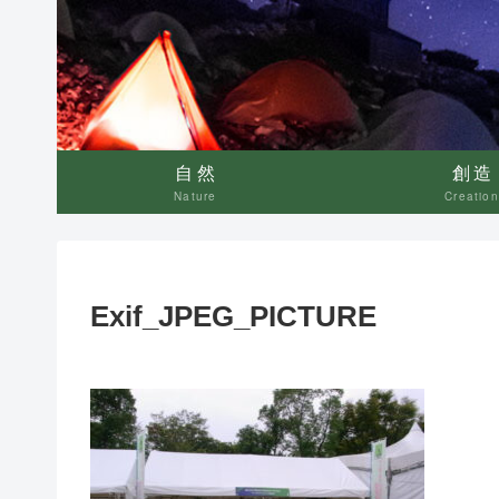
自然
創造
Nature
Creation
Exif_JPEG_PICTURE