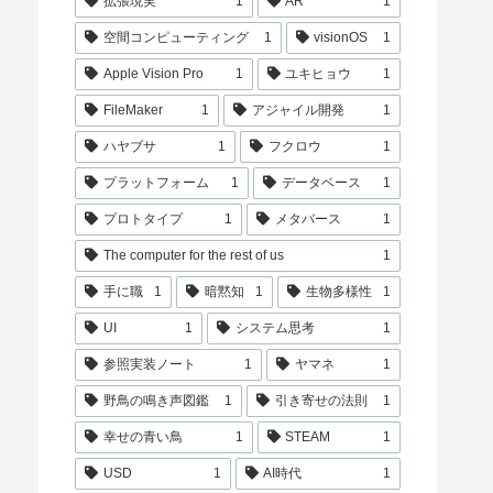
拡張現実
1
AR
1
空間コンピューティング
1
visionOS
1
Apple Vision Pro
1
ユキヒョウ
1
FileMaker
1
アジャイル開発
1
ハヤブサ
1
フクロウ
1
プラットフォーム
1
データベース
1
プロトタイプ
1
メタバース
1
The computer for the rest of us
1
手に職
1
暗黙知
1
生物多様性
1
UI
1
システム思考
1
参照実装ノート
1
ヤマネ
1
野鳥の鳴き声図鑑
1
引き寄せの法則
1
幸せの青い鳥
1
STEAM
1
USD
1
AI時代
1