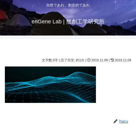
自然であれ、創造的であれ
enGene Lab | 然創工学研究所
文字数:0字 | 読了目安: 約1分 |
2019.11.09 |
2019.11.09
haru